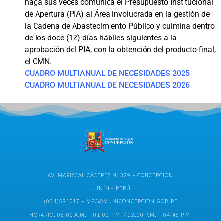
haga sus veces comunica el Presupuesto Institucional
de Apertura (PIA) al Área involucrada en la gestión de
la Cadena de Abastecimiento Público y culmina dentro
de los doce (12) días hábiles siguientes a la
aprobación del PIA, con la obtención del producto final,
el CMN.
CUADRO MULTIANUAL DE NECESIDADES 2025
CUADRO MULTIANUAL DE NECESIDADES 2026
AV. MARISCAL CÁCERES N° 329 – CONCEPCIÓN
JUNÍN – PERÚ
(064)581017 – MPC@MUNICONCEPCION.GOB.PE
HORARIO: 08:00 A.M. – 01:00 P.M. / 02:00 P.M. – 04:45 P.M.