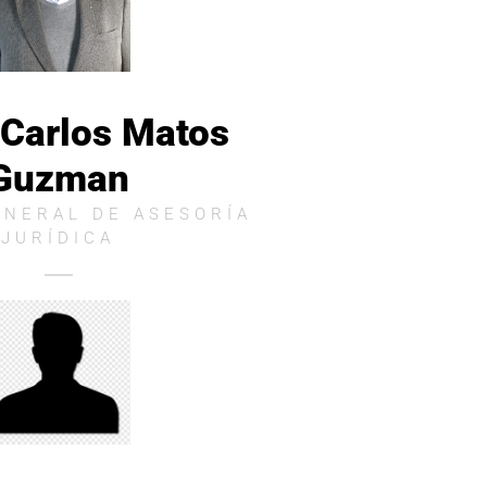
 Carlos Matos
Guzman
ENERAL DE ASESORÍA
JURÍDICA