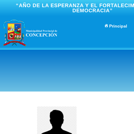
“AÑO DE LA ESPERANZA Y EL FORTALECIM
DEMOCRACIA”
Principal