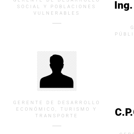
Ing.
SOCIAL Y POBLACIONES
VULNERABLES
PÚBL
GERENTE DE DESARROLLO
C.P
ECONÓMICO, TURISMO Y
TRANSPORTE