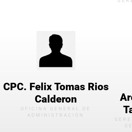
GER
CPC. Felix Tomas Rios
Ar
Calderon
T
OFICINA GENERAL DE
ADMINISTRACIÓN
GERE
G