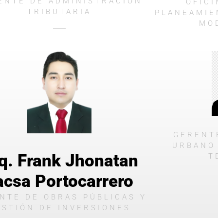
ENTE DE ADMINISTRACIÓN
OFIC
TRIBUTARIA
PLANEAMIE
MO
GERENT
URBANO
q. Frank Jhonatan
T
acsa Portocarrero
NTE DE OBRAS PÚBLICAS Y
ESTIÓN DE INVERSIONES