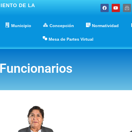
IENTO DE LA
Municipio
Concepción
Normatividad
Mesa de Partes Virtual
Funcionarios