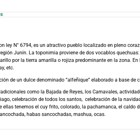
os
on ley N° 6794, es un atractivo pueblo localizado en pleno coraz
, región Junín. La toponimia proviene de dos vocablos quechuas: 
arillo por la tierra amarilla o rojiza predominante en la zona. En
y, etc.
oración de un dulce denominado “alfeñique” elaborado a base de
 tradicionales como la Bajada de Reyes, los Carnavales, activid
iago, celebración de todos los santos, celebración de la navid
ellas tenemos el cuy frito, colorado, la pachamanca, el caldo de
 sancochada, habas sancochadas, mashua, ocas.