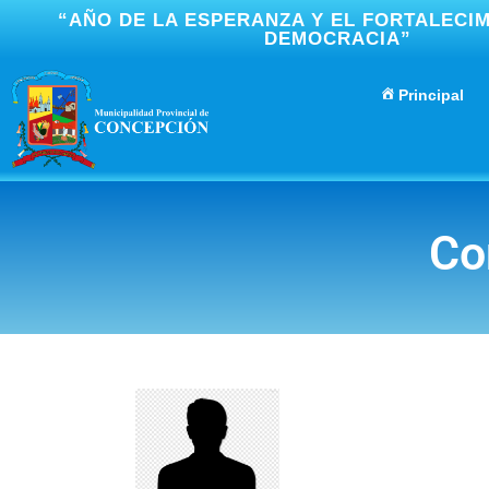
“AÑO DE LA ESPERANZA Y EL FORTALECIM
DEMOCRACIA”
Principal
Co