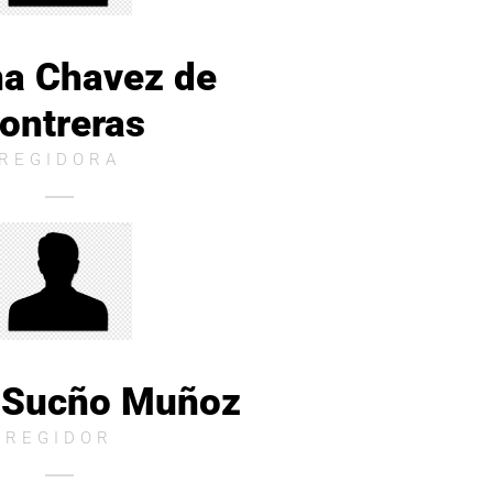
na Chavez de
ontreras
REGIDORA
o Sucño Muñoz
REGIDOR