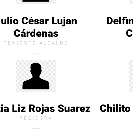
ulio César Lujan
Delfi
Cárdenas
C
TENIENTE ALCALDE
tia Liz Rojas Suarez
Chilit
REGIDORA