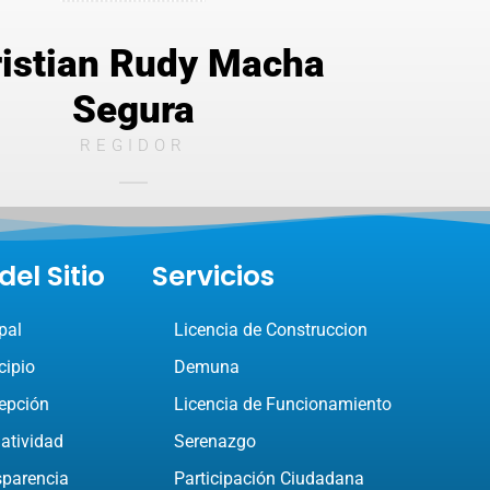
istian Rudy Macha
Segura
REGIDOR
el Sitio
Servicios
pal
Licencia de Construccion
cipio
Demuna
epción
Licencia de Funcionamiento
atividad
Serenazgo
sparencia
Participación Ciudadana