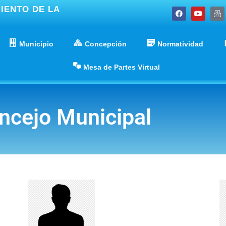
IENTO DE LA
Municipio
Concepción
Normatividad
Mesa de Partes Virtual
ncejo Municipal