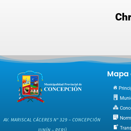
Chr
Mapa d
Princi
Muni
Conc
Norm
AV. MARISCAL CÁCERES N° 329 – CONCEPCIÓN
Tran
JUNÍN – PERÚ