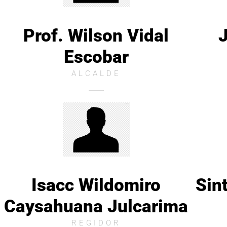
Prof. Wilson Vidal
J
Escobar
ALCALDE
Isacc Wildomiro
Sin
Caysahuana Julcarima
REGIDOR