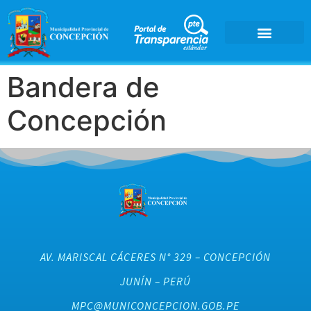
Bandera de
Concepción
AV. MARISCAL CÁCERES N° 329 – CONCEPCIÓN
JUNÍN – PERÚ
MPC@MUNICONCEPCION.GOB.PE