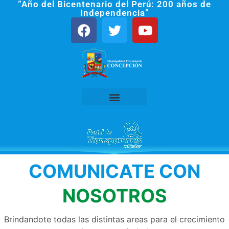
“Año del Bicentenario del Perú: 200 años de
Independencia”
Mesa de Partes Virtual
COMUNICATE CON
NOSOTROS
Brindandote todas las distintas areas para el crecimiento