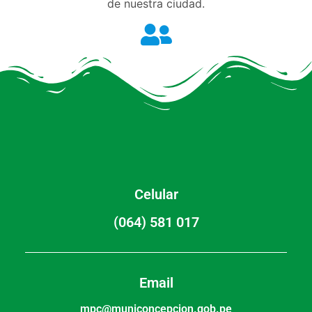
de nuestra ciudad.
Celular
(064) 581 017
Email
mpc@municoncepcion.gob.pe